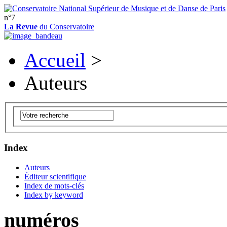
n°7
La Revue
du Conservatoire
Accueil
>
Auteurs
Index
Auteurs
Éditeur scientifique
Index de mots-clés
Index by keyword
numéros