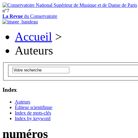
n°7
La Revue
du Conservatoire
Accueil
>
Auteurs
Index
Auteurs
Éditeur scientifique
Index de mots-clés
Index by keyword
numéros