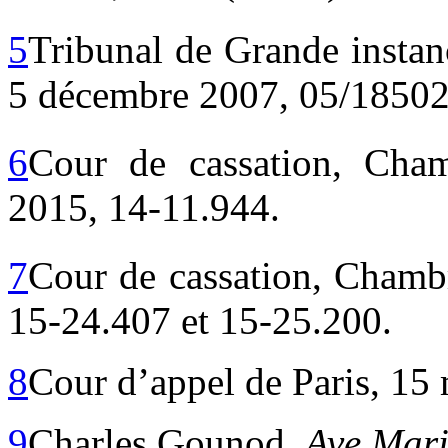
5
Tribunal de Grande instan
5 décembre 2007, 05/18502
6
Cour de cassation, Cham
2015, 14-11.944.
7
Cour de cassation, Chambr
15-24.407 et 15-25.200.
8
Cour d’appel de Paris, 15
9
Charles Gounod,
Ave Mar