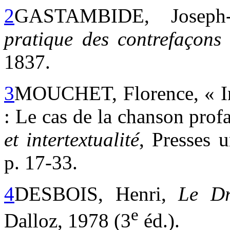
2
GASTAMBIDE, Joseph
pratique des contrefaçons
1837.
3
MOUCHET, Florence, « Inte
: Le cas de la chanson pro
et intertextualité
, Presses 
p. 17-33.
4
DESBOIS, Henri,
Le Dr
e
Dalloz, 1978 (3
éd.).