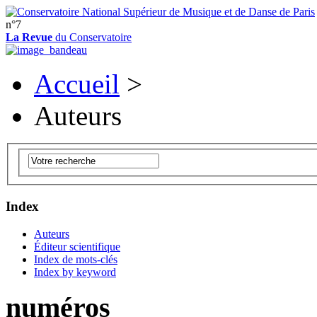
n°7
La Revue
du Conservatoire
Accueil
>
Auteurs
Index
Auteurs
Éditeur scientifique
Index de mots-clés
Index by keyword
numéros