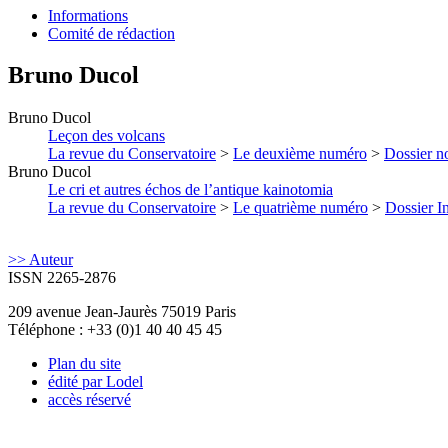
Informations
Comité de rédaction
Bruno
Ducol
Bruno
Ducol
Leçon des volcans
La revue du Conservatoire
>
Le deuxième numéro
>
Dossier no
Bruno
Ducol
Le cri et autres échos de l’antique kainotomia
La revue du Conservatoire
>
Le quatrième numéro
>
Dossier In
>> Auteur
ISSN 2265-2876
209 avenue Jean-Jaurès 75019 Paris
Téléphone : +33 (0)1 40 40 45 45
Plan du site
édité par Lodel
accès réservé