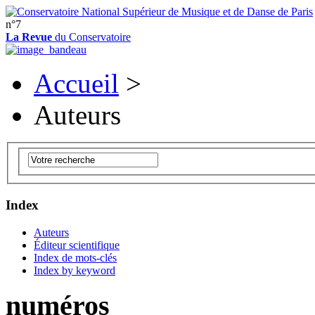
n°7
La Revue
du Conservatoire
Accueil
>
Auteurs
Index
Auteurs
Éditeur scientifique
Index de mots-clés
Index by keyword
numéros