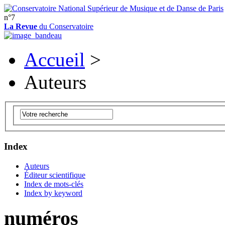
n°7
La Revue
du Conservatoire
Accueil
>
Auteurs
Index
Auteurs
Éditeur scientifique
Index de mots-clés
Index by keyword
numéros