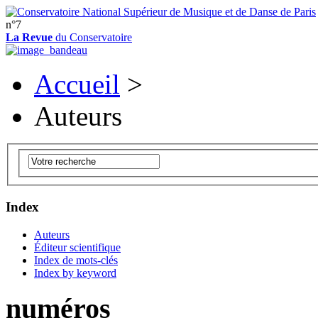
n°7
La Revue
du Conservatoire
Accueil
>
Auteurs
Index
Auteurs
Éditeur scientifique
Index de mots-clés
Index by keyword
numéros