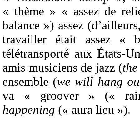
« thème » « assez de reli
balance ») assez (d’ailleur
travailler était assez « b
télétransporté aux États-U
amis musiciens de jazz (
the
ensemble (
we will hang ou
va « groover » (« rai
happening
(« aura lieu »).