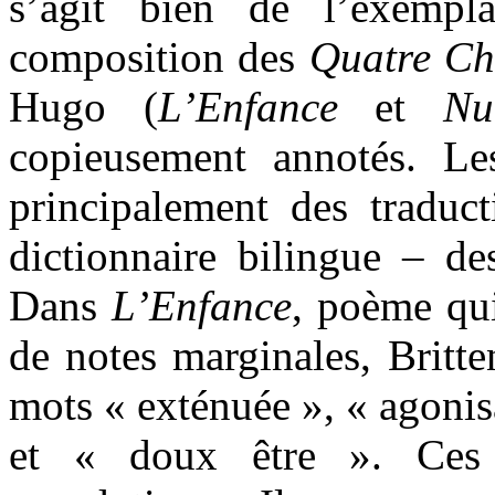
s’agit bien de l’exempl
composition des
Quatre Ch
Hugo (
L’Enfance
et
Nu
copieusement annotés. Le
principalement des traduc
dictionnaire bilingue – des
Dans
L’Enfance
, poème qu
de notes marginales, Britte
mots « exténuée », « agonisa
et « doux être ». Ces 