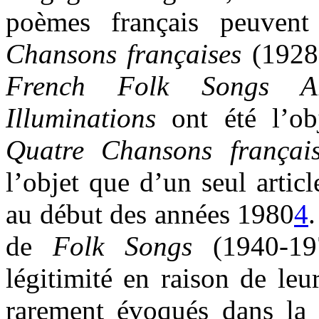
poèmes français peuven
Chansons
françaises
(1928
French Folk Songs A
Illuminations
ont été l’ob
Quatre Chansons
f
rançai
l’objet que d’un seul arti
au début des années 1980
4
de
Folk Songs
(1940-19
légitimité en raison de leu
rarement évoqués dans la li