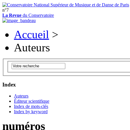
n°7
La Revue
du Conservatoire
Accueil
>
Auteurs
Index
Auteurs
Éditeur scientifique
Index de mots-clés
Index by keyword
numéros