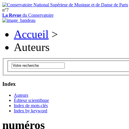
n°7
La Revue
du Conservatoire
Accueil
>
Auteurs
Index
Auteurs
Éditeur scientifique
Index de mots-clés
Index by keyword
numéros