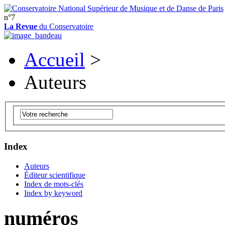
n°7
La Revue
du Conservatoire
Accueil
>
Auteurs
Index
Auteurs
Éditeur scientifique
Index de mots-clés
Index by keyword
numéros