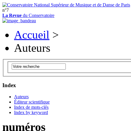
n°7
La Revue
du Conservatoire
Accueil
>
Auteurs
Index
Auteurs
Éditeur scientifique
Index de mots-clés
Index by keyword
numéros