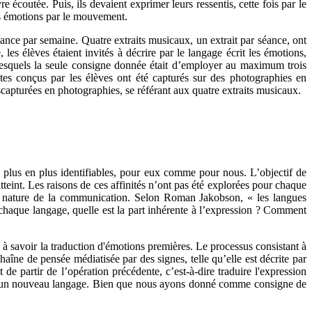
e écoutée. Puis, ils devaient exprimer leurs ressentis, cette fois par le
urs émotions par le mouvement.
séance par semaine. Quatre extraits musicaux, un extrait par séance, ont
les élèves étaient invités à décrire par le langage écrit les émotions,
ur lesquels la seule consigne donnée était d’employer au maximum trois
tes conçus par les élèves ont été capturés sur des photographies en
scapturées en photographies, se référant aux quatre extraits musicaux.
de plus en plus identifiables, pour eux comme pour nous. L’objectif de
 atteint. Les raisons de ces affinités n’ont pas été explorées pour chaque
a nature de la communication. Selon Roman Jakobson, « les langues
chaque langage, quelle est la part inhérente à l’expression ? Comment
 à savoir la traduction d'émotions premières. Le processus consistant à
haîne de pensée médiatisée par des signes, telle qu’elle est décrite par
 de partir de l’opération précédente, c’est-à-dire traduire l'expression
 dans un nouveau langage. Bien que nous ayons donné comme consigne de