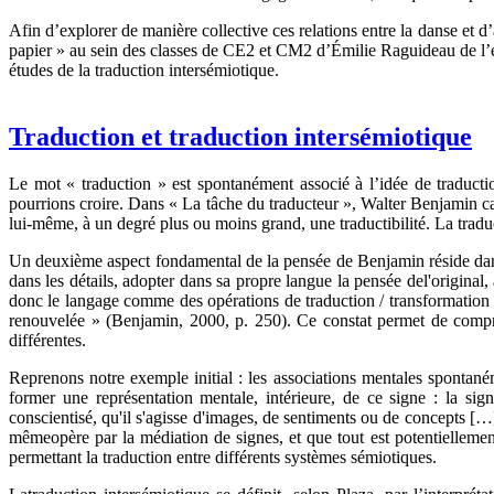
Afin d’explorer de manière collective ces relations entre la danse et
papier » au sein des classes de CE2 et CM2 d’Émilie Raguideau de l’éc
études de la traduction intersémiotique.
Traduction et traduction intersémiotique
Le mot « traduction » est spontanément associé à l’idée de traducti
pourrions croire. Dans « La tâche du traducteur », Walter Benjamin cara
lui-même, à un degré plus ou moins grand, une traductibilité. La traduc
Un deuxième aspect fondamental de la pensée de Benjamin réside dans 
dans les détails, adopter dans sa propre langue la pensée del'origi
donc le langage comme des opérations de traduction / transformation s
renouvelée » (Benjamin, 2000, p. 250). Ce constat permet de compre
différentes.
Reprenons notre exemple initial : les associations mentales spontanéme
former une représentation mentale, intérieure, de ce signe : la si
conscientisé, qu'il s'agisse d'images, de sentiments ou de concepts […
mêmeopère par la médiation de signes, et que tout est potentiellement 
permettant la traduction entre différents systèmes sémiotiques.