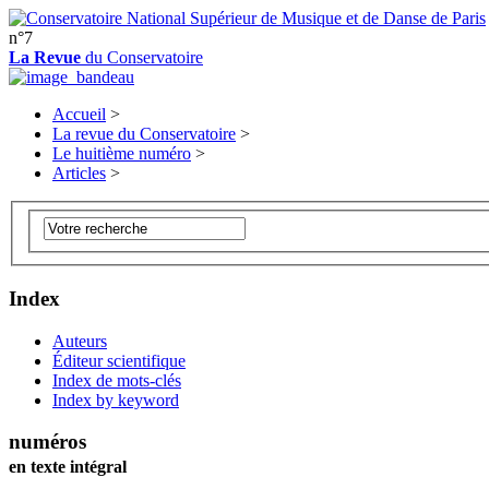
n°7
La Revue
du Conservatoire
Accueil
>
La revue du Conservatoire
>
Le huitième numéro
>
Articles
>
Index
Auteurs
Éditeur scientifique
Index de mots-clés
Index by keyword
numéros
en texte intégral