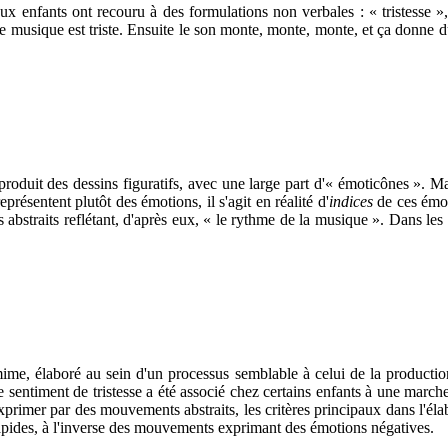
x enfants ont recouru à des formulations non verbales : « tristesse »,
 musique est triste. Ensuite le son monte, monte, monte, et ça donne d
 produit des dessins figuratifs, avec une large part d'« émoticônes ».
eprésentent plutôt des émotions, il s'agit en réalité d'
indices
de ces émoti
s abstraits reflétant, d'après eux, « le rythme de la musique ». Dans les
ime, élaboré au sein d'un processus semblable à celui de la productio
le sentiment de tristesse a été associé chez certains enfants à une march
exprimer par des mouvements abstraits, les critères principaux dans l'éla
apides, à l'inverse des mouvements exprimant des émotions négatives.