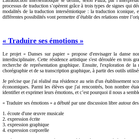
Latraduction intersémiotique se définit, selon Plaza, par l’interprét
processus de traduction s’opèrent grâce à trois types de signes qui décri
modalités de la traduction intersémiotique : la traduction iconique, e
différentes possibilités vont permettre d’établir des relations entre l’ori
« Traduire ses émotions »
Le projet « Danses sur papier » propose d'envisager la danse non s
interdisciplinaire. Cette résidence artistique s'est déroulée en trois 
recherche de représentation graphique. Ensuite, l'exploration de la
chorégraphie et de sa transcription graphique, à partir des outils utilis
Je précise que j'ai réalisé ma résidence au sein d'un établissement sco
économiques. Parmi les élèves que j'ai rencontrés, bon nombre étaien
identifier et exprimer leurs émotions, et c’est pourquoi il nous a sembl
« Traduire ses émotions » a débuté par une discussion libre autour des é
1. écoute d'une œuvre musicale
2. expression écrite
3. expression graphique
4. expression corporelle