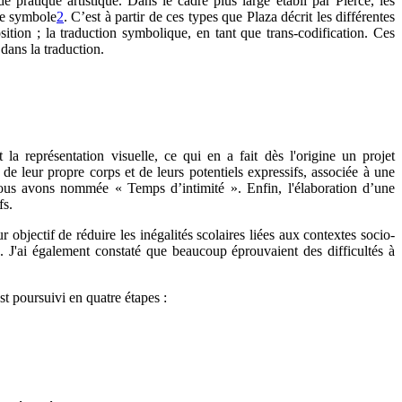
e pratique artistique. Dans le cadre plus large établi par Pierce, les
 le symbole
2
. C’est à partir de ces types que Plaza décrit les différentes
osition ; la traduction symbolique, en tant que trans-codification. Ces
 dans la traduction.
a représentation visuelle, ce qui en a fait dès l'origine un projet
n de leur propre corps et de leurs potentiels expressifs, associée à une
e nous avons nommée « Temps d’intimité ». Enfin, l'élaboration d’une
fs.
 objectif de réduire les inégalités scolaires liées aux contextes socio-
s. J'ai également constaté que beaucoup éprouvaient des difficultés à
st poursuivi en quatre étapes :