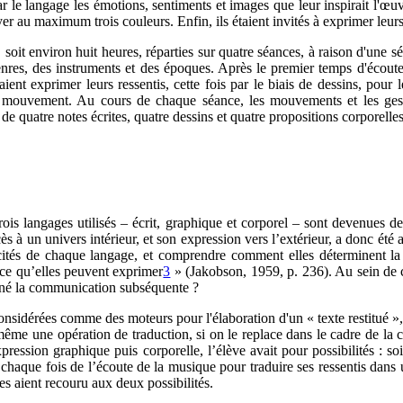
r le langage les émotions, sentiments et images que leur inspirait l'œuvr
yer au maximum trois couleurs. Enfin, ils étaient invités à exprimer le
s, soit environ huit heures, réparties sur quatre séances, à raison d'une 
genres, des instruments et des époques. Après le premier temps d'écoute, 
vaient exprimer leurs ressentis, cette fois par le biais de dessins, po
 le mouvement. Au cours de chaque séance, les mouvements et les ges
e quatre notes écrites, quatre dessins et quatre propositions corporelle
trois langages utilisés – écrit, graphique et corporel – sont devenues 
ccès à un univers intérieur, et son expression vers l’extérieur, a donc été
icités de chaque langage, et comprendre comment elles déterminent l
 ce qu’elles peuvent exprimer
3
» (Jakobson, 1959, p. 236). Au sein de 
rminé la communication subséquente ?
onsidérées comme des moteurs pour l'élaboration d'un « texte restitué »,
i-même une opération de traduction, si on le replace dans le cadre de la c
ression graphique puis corporelle, l’élève avait pour possibilités : soit
ir à chaque fois de l’écoute de la musique pour traduire ses ressentis
ves aient recouru aux deux possibilités.