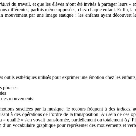
viduel
du travail, et que les élèves n’ont été invités à partager leurs «
ns différentes, parfois même opposées, chez chaque enfant. Enfin, la réa
'un mouvement par une image statique : les enfants ayant découvert leu
s outils esthétiques utilisés pour exprimer une émotion chez les enfants, 
es phrases
sies
sse des mouvements
émotions suscitées par la musique, le recours fréquent à des
indices
, 
uisant à des opérations de l’ordre de la transposition. Au sein de ces opér
sa « qualité » s'en voyait transformée, partiellement ou totalement (
cf
. P
on d’un vocabulaire graphique pour représenter des mouvements et verbes