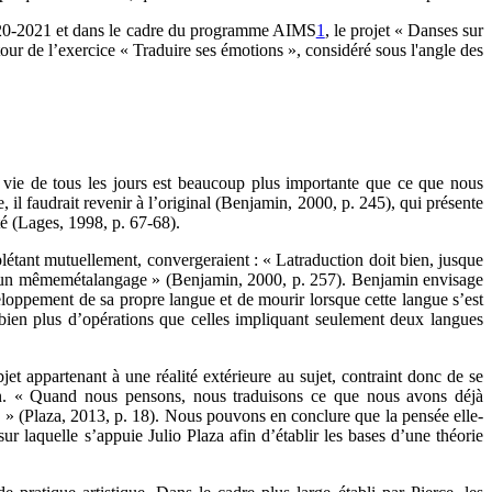
e 2020-2021 et dans le cadre du programme AIMS
1
, le projet « Danses sur
ur de l’exercice « Traduire ses émotions », considéré sous l'angle des
e vie de tous les jours est beaucoup plus importante que ce que nous
 il faudrait revenir à l’original (Benjamin, 2000, p. 245), qui présente
té (Lages, 1998, p. 67-68).
étant mutuellement, convergeraient : « Latraduction doit bien, jusque
, d’un mêmemétalangage » (Benjamin, 2000, p. 257). Benjamin envisage
eloppement de sa propre langue et de mourir lorsque cette langue s’est
bien plus d’opérations que celles impliquant seulement deux langues
jet appartenant à une réalité extérieure au sujet, contraint donc de se
ation. « Quand nous pensons, nous traduisons ce que nous avons déjà
es » (Plaza, 2013, p. 18). Nous pouvons en conclure que la pensée elle-
ur laquelle s’appuie Julio Plaza afin d’établir les bases d’une théorie