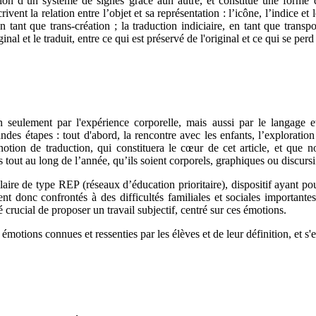
ation d’un système de signes grâce àun autre, et constitue une forme d
vent la relation entre l’objet et sa représentation : l’icône, l’indice et
n tant que trans-création ; la traduction indiciaire, en tant que transp
ginal et le traduit, entre ce qui est préservé de l'original et ce qui se perd
eulement par l'expérience corporelle, mais aussi par le langage et l
grandes étapes : tout d'abord, la rencontre avec les enfants, l’exploratio
 notion de traduction, qui constituera le cœur de cet article, et qu
és tout au long de l’année, qu’ils soient corporels, graphiques ou discursi
laire de type REP (réseaux d’éducation prioritaire), dispositif ayant pour
t donc confrontés à des difficultés familiales et sociales importante
é crucial de proposer un travail subjectif, centré sur ces émotions.
motions connues et ressenties par les élèves et de leur définition, et s'e