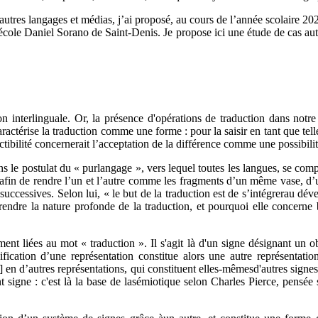
 d’autres langages et médias, j’ai proposé, au cours de l’année scolair
ole Daniel Sorano de Saint-Denis. Je propose ici une étude de cas auto
on interlinguale. Or, la présence d'opérations de traduction dans notr
ctérise la traduction comme une forme : pour la saisir en tant que telle,
tibilité concernerait l’acceptation de la différence comme une possibili
le postulat du « purlangage », vers lequel toutes les langues, se compl
nal, afin de rendre l’un et l’autre comme les fragments d’un même vase
uccessives. Selon lui, « le but de la traduction est de s’intégrerau dév
ndre la nature profonde de la traduction, et pourquoi elle concerne 
nt liées au mot « traduction ». Il s'agit là d'un signe désignant un ob
gnification d’une représentation constitue alors une autre représent
] en d’autres représentations, qui constituent elles-mêmesd'autres sign
signe : c'est là la base de lasémiotique selon Charles Pierce, pensée s