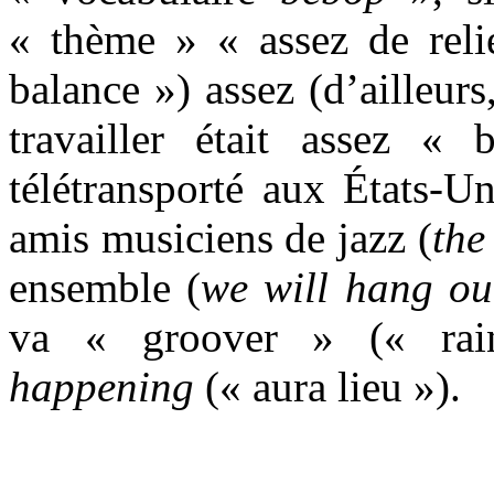
« thème » « assez de reli
balance ») assez (d’ailleur
travailler était assez « b
télétransporté aux États-U
amis musiciens de jazz (
the
ensemble (
we will hang ou
va « groover » (« rai
happening
(« aura lieu »).