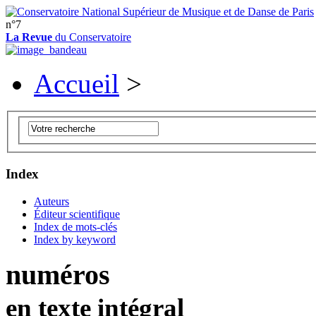
n°7
La Revue
du Conservatoire
Accueil
>
Index
Auteurs
Éditeur scientifique
Index de mots-clés
Index by keyword
numéros
en texte intégral