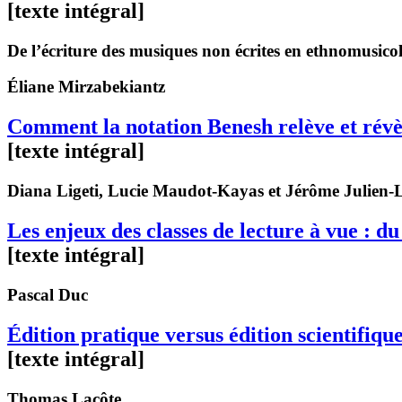
[texte intégral]
De l’écriture des musiques non écrites en ethnomusico
Éliane
Mirzabekiantz
Comment la notation Benesh relève et révèl
[texte intégral]
Diana
Ligeti
, Lucie
Maudot-Kayas
et Jérôme
Julien-L
Les enjeux des classes de lecture à vue : du
[texte intégral]
Pascal
Duc
Édition pratique versus édition scientifiqu
[texte intégral]
Thomas
Lacôte