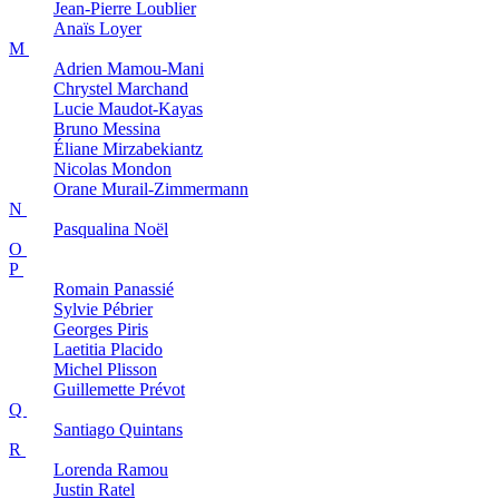
Jean-Pierre
Loublier
Anaïs
Loyer
M
Adrien
Mamou-Mani
Chrystel
Marchand
Lucie
Maudot-Kayas
Bruno
Messina
Éliane
Mirzabekiantz
Nicolas
Mondon
Orane
Murail-Zimmermann
N
Pasqualina
Noël
O
P
Romain
Panassié
Sylvie
Pébrier
Georges
Piris
Laetitia
Placido
Michel
Plisson
Guillemette
Prévot
Q
Santiago
Quintans
R
Lorenda
Ramou
Justin
Ratel