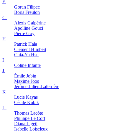
F
Goran
Filipec
Boris
Freulon
G
Alexis
Galpérine
Apolline
Gouzi
Pierre
Goy
H
Patrick
Hala
Clément
Himbert
Chia-Yu
Hsu
I
Coline
Infante
J
Émile
Jobin
Maxime
Joos
Jérôme
Julien-Laferrière
K
Lucie
Kayas
Cécile
Kubik
L
Thomas
Lacôte
Philippe
Le Corf
Diana
Ligeti
Isabelle
Loiseleux