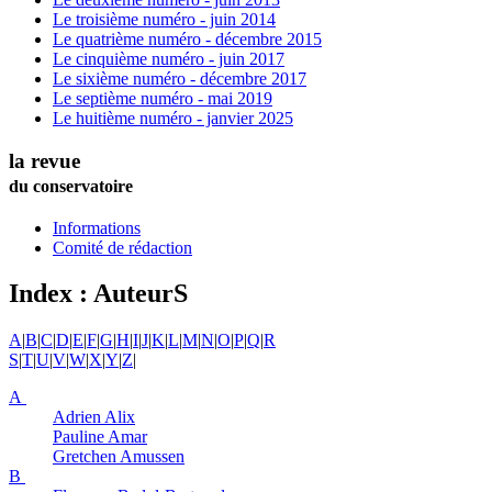
Le troisième numéro - juin 2014
Le quatrième numéro - décembre 2015
Le cinquième numéro - juin 2017
Le sixième numéro - décembre 2017
Le septième numéro - mai 2019
Le huitième numéro - janvier 2025
la revue
du conservatoire
Informations
Comité de rédaction
Index : AuteurS
A
|
B
|
C
|
D
|
E
|
F
|
G
|
H
|
I
|
J
|
K
|
L
|
M
|
N
|
O
|
P
|
Q
|
R
S
|
T
|
U
|
V
|
W
|
X
|
Y
|
Z
|
A
Adrien
Alix
Pauline
Amar
Gretchen
Amussen
B