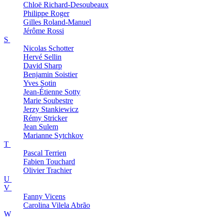
Chloë
Richard-Desoubeaux
Philippe
Roger
Gilles
Roland-Manuel
Jérôme
Rossi
S
Nicolas
Schotter
Hervé
Sellin
David
Sharp
Benjamin
Soistier
Yves
Sotin
Jean-Étienne
Sotty
Marie
Soubestre
Jerzy
Stankiewicz
Rémy
Stricker
Jean
Sulem
Marianne
Sytchkov
T
Pascal
Terrien
Fabien
Touchard
Olivier
Trachier
U
V
Fanny
Vicens
Carolina
Vilela Abrão
W