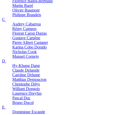
Florence
Badol-Bertrand
Martin
Barré
Olivier
Baumont
Philippe
Brandeis
C
Audrey
Cabarrou
Rémy
Campos
Florent
Caron Darras
Gustave
Carpène
Pierre Albert
Castanet
Karina
Cobo Dorado
Nicholas
Cook
Manuel
Cornejo
D
Hy-Khang
Dang
Claude
Delangle
Caroline
Delume
Matthias
Demoucron
Christophe
Dilys
William
Dongois
Laurence
Dreyfus
Pascal
Duc
Bruno
Ducol
E
Dominique
Escande