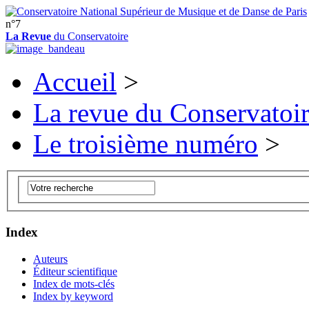
n°7
La Revue
du Conservatoire
Accueil
>
La revue du Conservatoi
Le troisième numéro
>
Index
Auteurs
Éditeur scientifique
Index de mots-clés
Index by keyword