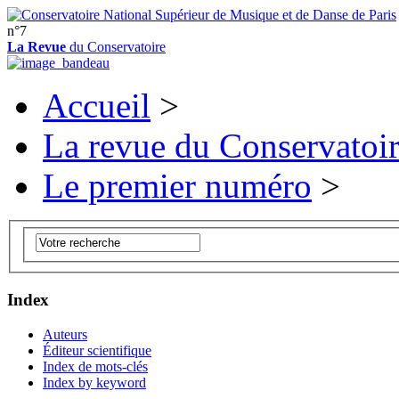
n°7
La Revue
du Conservatoire
Accueil
>
La revue du Conservatoi
Le premier numéro
>
Index
Auteurs
Éditeur scientifique
Index de mots-clés
Index by keyword