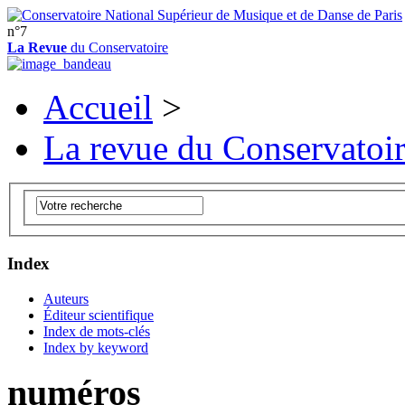
n°7
La Revue
du Conservatoire
Accueil
>
La revue du Conservatoi
Index
Auteurs
Éditeur scientifique
Index de mots-clés
Index by keyword
numéros