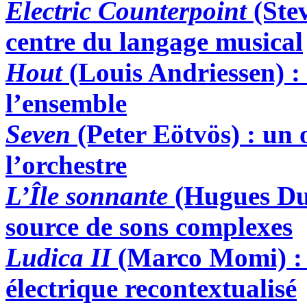
Electric Counterpoint
(Ste
centre du langage musical
Hout
(Louis Andriessen)
:
l’ensemble
Seven
(Peter Eötvös)
:
un o
l’orchestre
L’Île sonnante
(Hugues Du
source de sons complexes
Ludica II
(Marco Momi)
:
électrique recontextualisé