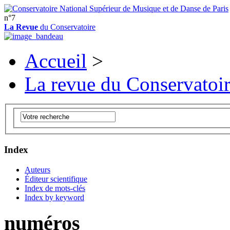
n°7
La Revue
du Conservatoire
Accueil
>
La revue du Conservatoi
Index
Auteurs
Éditeur scientifique
Index de mots-clés
Index by keyword
numéros