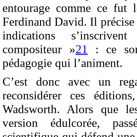
entourage comme ce fut 
Ferdinand David. Il précise 
indications s’inscriv
compositeur »
21
: ce son
pédagogie qui l’animent.
C’est donc avec un rega
reconsidérer ces édition
Wadsworth. Alors que le
version édulcorée, pass
scientifique qui défend une 