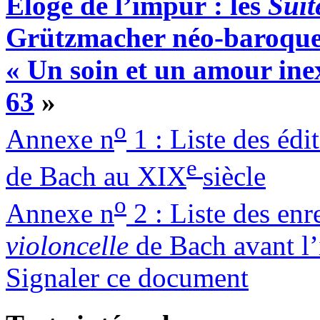
Éloge de l’impur : les
Suit
Grützmacher néo-baroque
« Un soin et un amour in
63
»
o
Annexe n
1 : Liste des édi
e
de Bach au XIX
siècle
o
Annexe n
2 : Liste des en
violoncelle
de Bach avant l’
Signaler ce document