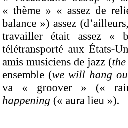
« thème » « assez de reli
balance ») assez (d’ailleur
travailler était assez « b
télétransporté aux États-U
amis musiciens de jazz (
the
ensemble (
we will hang ou
va « groover » (« rai
happening
(« aura lieu »).