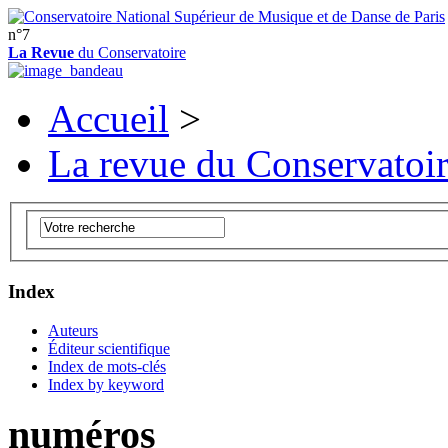
n°7
La Revue
du Conservatoire
Accueil
>
La revue du Conservatoi
Index
Auteurs
Éditeur scientifique
Index de mots-clés
Index by keyword
numéros