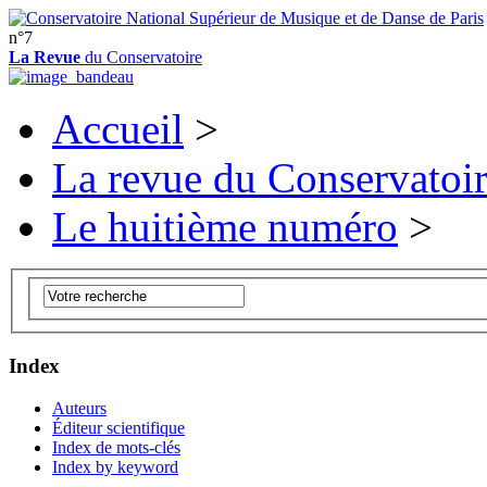
n°7
La Revue
du Conservatoire
Accueil
>
La revue du Conservatoi
Le huitième numéro
>
Index
Auteurs
Éditeur scientifique
Index de mots-clés
Index by keyword