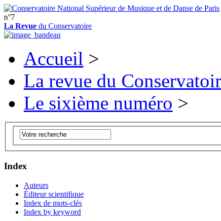
n°7
La Revue
du Conservatoire
Accueil
>
La revue du Conservatoi
Le sixième numéro
>
Index
Auteurs
Éditeur scientifique
Index de mots-clés
Index by keyword