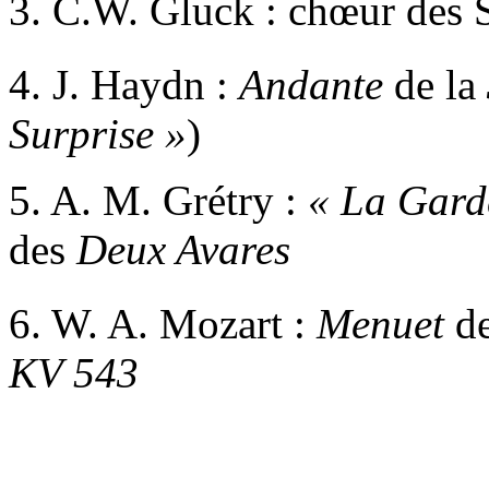
3. C.W. Gluck : chœur des 
4. J. Haydn :
Andante
de la
Surprise »
)
5. A. M. Grétry :
«
La Garde
des
Deux Avares
6. W. A. Mozart :
Menuet
de
KV 543