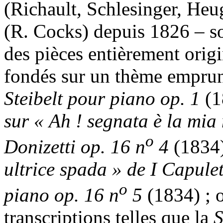
(Richault, Schlesinger, Heu
(R. Cocks) depuis 1826 – so
des pièces entièrement origi
fondés sur un thème emprun
Steibelt
pour piano op. 1
(1
sur « Ah ! segnata è la mi
o
Donizetti
op. 16 n
4
(1834
ultrice spada » de I Capulet
o
piano op. 16 n
5
(1834) ; o
transcriptions telles que la
S