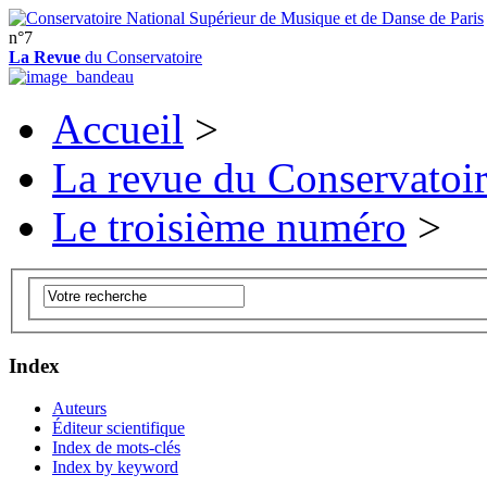
n°7
La Revue
du Conservatoire
Accueil
>
La revue du Conservatoi
Le troisième numéro
>
Index
Auteurs
Éditeur scientifique
Index de mots-clés
Index by keyword