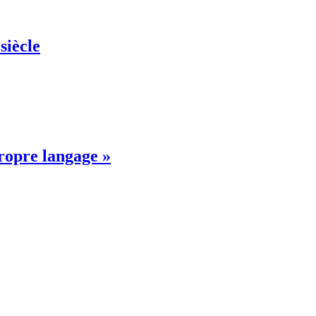
siècle
propre langage »