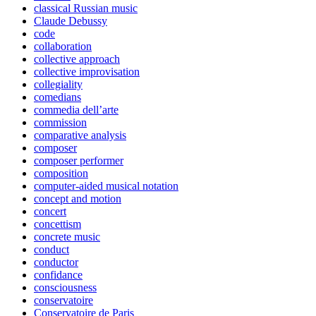
classical Russian music
Claude Debussy
code
collaboration
collective approach
collective improvisation
collegiality
comedians
commedia dell’arte
commission
comparative analysis
composer
composer performer
composition
computer-aided musical notation
concept and motion
concert
concettism
concrete music
conduct
conductor
confidance
consciousness
conservatoire
Conservatoire de Paris