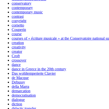
conservatory
contemporary
contemporary music
contrast
copyright
cornetto
Couperin
course
courses of « écriture musicale » at the Conservatoire national s
creation
creativity
creator
Croft
crossover
dance
dance in Greece in the 20th century
Das wohltemperierte Clavier
de Macque
Debussy
della Marra
demarcation
democratisation
dialogue
diction
didactic transfer