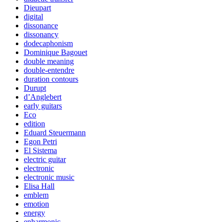
Dieupart
digital
dissonance
dissonancy
dodecaphonism
Dominique Bagouet
double meaning
double-entendre
duration contours
Durupt
d’Anglebert
early guitars
Eco
edition
Eduard Steuermann
Egon Petri
El Sistema
electric guitar
electronic
electronic music
Elisa Hall
emblem
emotion
energy
enharmonic