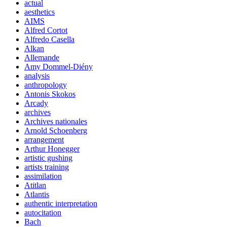
actual
aesthetics
AIMS
Alfred Cortot
Alfredo Casella
Alkan
Allemande
Amy Dommel-Diény
analysis
anthropology
Antonis Skokos
Arcady
archives
Archives nationales
Arnold Schoenberg
arrangement
Arthur Honegger
artistic gushing
artists training
assimilation
Atitlan
Atlantis
authentic interpretation
autocitation
Bach