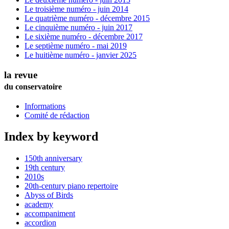
Le troisième numéro - juin 2014
Le quatrième numéro - décembre 2015
Le cinquième numéro - juin 2017
Le sixième numéro - décembre 2017
Le septième numéro - mai 2019
Le huitième numéro - janvier 2025
la revue
du conservatoire
Informations
Comité de rédaction
Index by keyword
150th anniversary
19th century
2010s
20th-century piano repertoire
Abyss of Birds
academy
accompaniment
accordion