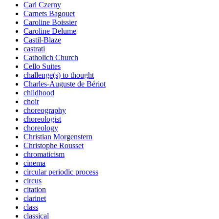
Carl Czerny
Carnets Bagouet
Caroline Boissier
Caroline Delume
Castil-Blaze
castrati
Catholich Church
Cello Suites
challenge(s) to thought
Charles-Auguste de Bériot
childhood
choir
choreography
choreologist
choreology
Christian Morgenstern
Christophe Rousset
chromaticism
cinema
circular periodic process
circus
citation
clarinet
class
classical