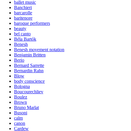
ballet music
Banchieri
barcarolle
baritenore
baroque performers
beauty
bel canto
Béla Bartók
Benesh
Benesh movement notation
Benjamin Britten
Berio
Bernard Sarrette
Bernardin Rahn
Blow
body conscience
Bologna
Boucourechliev
Boulez
Brown
Bruno Marlat
Busoni
calm
canon
Cardew