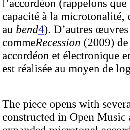
l’accordéon (rappelons que 
capacité à la microtonalité, 
au
bend
4
). D’autres œuvres
comme
Recession
(2009) de 
accordéon et électronique e
est réalisée au moyen de logi
The piece opens with several
constructed in Open Music a
expanded microtonal accord