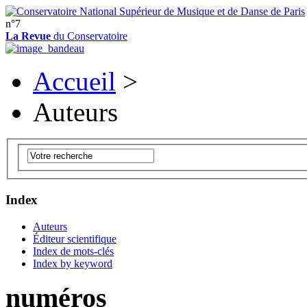
n°7
La Revue
du Conservatoire
Accueil
>
Auteurs
Index
Auteurs
Éditeur scientifique
Index de mots-clés
Index by keyword
numéros