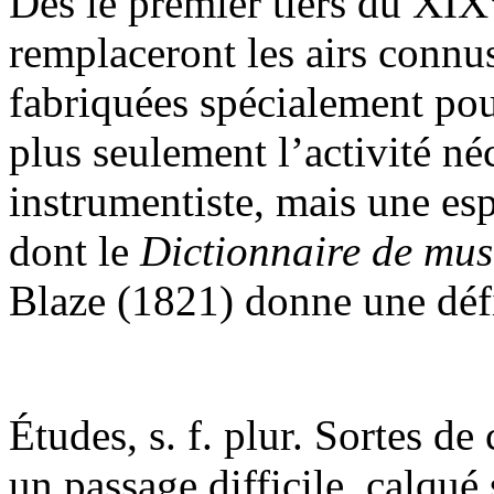
Dès le premier tiers du XIX
remplaceront les airs connu
fabriquées spécialement pour
plus seulement l’activité né
instrumentiste, mais une es
dont le
Dictionnaire de mu
Blaze (1821) donne une défin
Études, s. f. plur. Sortes d
un passage difficile, calqué