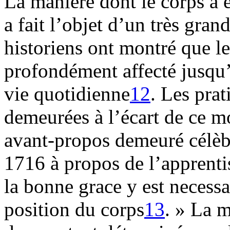
La manière dont le corps a é
a fait l’objet d’un très gra
historiens ont montré que le
profondément affecté jusqu’
vie quotidienne
12
. Les prat
demeurées à l’écart de ce 
avant-propos demeuré célèbr
1716 à propos de l’apprent
la bonne grace y est necessa
position du corps
13
. » La m