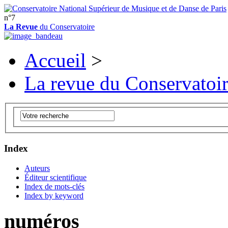
n°7
La Revue
du Conservatoire
Accueil
>
La revue du Conservatoi
Index
Auteurs
Éditeur scientifique
Index de mots-clés
Index by keyword
numéros