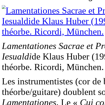
Lamentationes Sacrae et P
Iesualdi
de Klaus Huber (199
théorbe. Ricordi, München.
Les instrumentistes (cor de b
théorbe/guitare) doublent s
Lamentationes
. Le «
Cui co