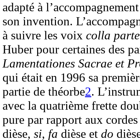
adapté à l’accompagnement d
son invention. L’accompagn
à suivre les voix
colla part
Huber pour certaines des pa
Lamentationes Sacrae et Pr
qui était en 1996 sa premi
partie de théorbe
2
. L’instr
avec la quatrième frette dou
pure par rapport aux cordes
dièse,
si
,
fa
dièse et
do
dièse