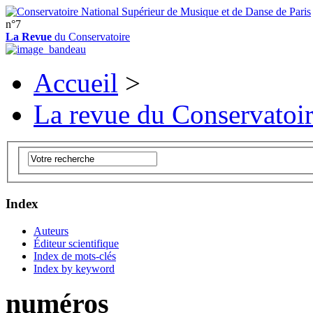
n°7
La Revue
du Conservatoire
Accueil
>
La revue du Conservatoi
Index
Auteurs
Éditeur scientifique
Index de mots-clés
Index by keyword
numéros