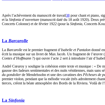
Après l’achèvement du manuscrit de travail
38
pour chant et piano, sig
et la
Sinfonia
d’ouverture (manuscrit daté du 18 août 1920). Deux prés
Concerts Colonne) et de février 1922 (pour la
Sinfonia
, Concerts Kou
La
Barcarolle
La
Barcarolle
est le premier fragment d’
Isabelle et Pantalon
donné en
écrit la musique sur un livret de Max Jacob. Un fragment de l’œuvre (
Contes d’Hoffmann
?) qui ouvre l’acte 2 sert à introduire l’air d’Isabe
André Cœuroy y souligne la cohésion entre texte et musique : « De m
gausse des fadeurs sentimentales et des nuits vénitiennes, mais sans 
du gondolier
de Mendelssohn et une des cavatines des
Pêcheurs de pe
premier violon, pendant que la mélodie vocale (très adroitement ch
tierces, créent la béate atmosphère des Bords de la Riviera. Voilà de l
La
Sinfonia