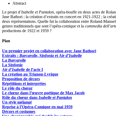
Abstract
Le projet d’
Isabelle et Pantalon
, opéra-bouffe en deux actes de Rolan
Jane Bathori ; la création d’extraits en concert en 1921-1922 ; la c
deux représentations. Quelle fut la collaboration entre Roland-Manu
genres traditionnels que sont l’opéra-comique et la
commedia dell’art
productions de 1922 et 1959 ?
Plan
Un premier projet en collaboration avec Jane Bathori
Extraits :
Barcarolle
,
Sinfonia
et
Air d’Isabelle
La
Barcarolle
La
Sinfonia
Air d’Isabelle
de l’acte I
La création au Trianon-Lyrique
Proposition de décors
Répétitions et interprètes
Le rôle du chœur
Le chœur dans l’œuvre poétique de Max Jacob
Rôle du chœur dans
Isabelle et Pantalon
Un style mélangé
Reprise à l’Opéra-Comique en mai 1959
Décors et costumes