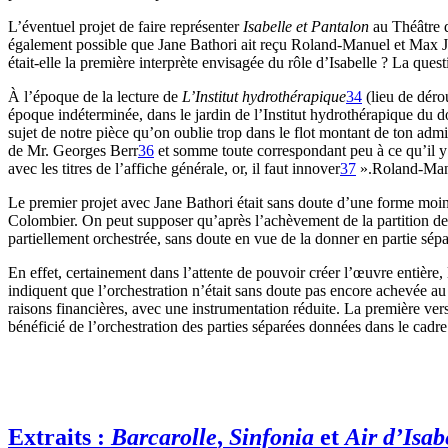
L’éventuel projet de faire représenter
Isabelle et Pantalon
au Théâtre d
également possible que Jane Bathori ait reçu Roland-Manuel et Max Ja
était-elle la première interprète envisagée du rôle d’Isabelle ? La quest
À l’époque de la lecture de
L’Institut hydrothérapique
34
(lieu de déro
époque indéterminée, dans le jardin de l’Institut hydrothérapique du 
sujet de notre pièce qu’on oublie trop dans le flot montant de ton admi
de Mr. Georges Berr
36
et somme toute correspondant peu à ce qu’il y a
avec les titres de l’affiche générale, or, il faut innover
37
».Roland-Manue
Le premier projet avec Jane Bathori était sans doute d’une forme moin
Colombier. On peut supposer qu’après l’achèvement de la partition de p
partiellement orchestrée, sans doute en vue de la donner en partie sépa
En effet, certainement dans l’attente de pouvoir créer l’œuvre entière,
indiquent que l’orchestration n’était sans doute pas encore achevée au
raisons financières, avec une instrumentation réduite. La première vers
bénéficié de l’orchestration des parties séparées données dans le cad
Extraits :
Barcarolle
,
Sinfonia
et
Air d’Isab