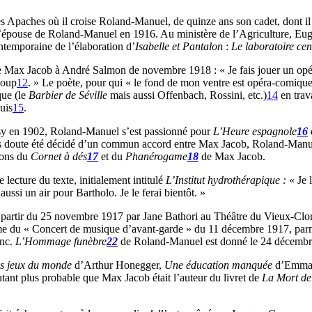
 Apaches où il croise Roland-Manuel, de quinze ans son cadet, dont il 
épouse de Roland-Manuel en 1916. Au ministère de l’Agriculture, Eugène
ontemporaine de l’élaboration d’
Isabelle et Pantalon
:
Le laboratoire cen
 de Max Jacob à André Salmon de novembre 1918 : « Je fais jouer un op
coup
12
. » Le poète, pour qui « le fond de mon ventre est opéra-comiqu
que (le
Barbier de Séville
mais aussi Offenbach, Rossini, etc.)
14
en trav
uis
15
.
y en 1902, Roland-Manuel s’est passionné pour
L’Heure espagnole
16
 doute été décidé d’un commun accord entre Max Jacob, Roland-Manuel e
tions du
Cornet à dés
17
et du
Phanérogame
18
de Max Jacob.
lecture du texte, initialement intitulé
L’Institut hydrothérapique :
« Je 
i un air pour Bartholo. Je le ferai bientôt. »
partir du 25 novembre 1917 par Jane Bathori au Théâtre du Vieux-Clo
 du « Concert de musique d’avant-garde » du 11 décembre 1917, parmi
enc.
L’Hommage funèbre
22
de Roland-Manuel est donné le 24 décembr
es jeux du monde
d’Arthur Honegger,
Une éducation manquée
d’Emman
tant plus probable que Max Jacob était l’auteur du livret de
La Mort de