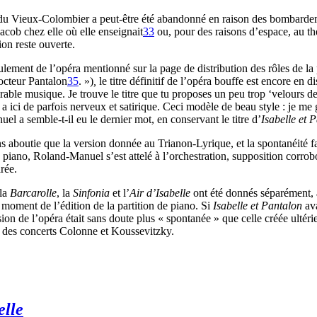
u Vieux-Colombier a peut-être été abandonné en raison des bombardement
cob chez elle où elle enseignait
33
ou, pour des raisons d’espace, au th
ion reste ouverte.
ulement de l’opéra mentionné sur la page de distribution des rôles de la
docteur Pantalon
35
. »)
,
le titre définitif de l’opéra bouffe est encore en
rable musique. Je trouve le titre que tu proposes un peu trop ‘velours d
 ici de parfois nerveux et satirique. Ceci modèle de beau style : je me g
l a semble-t-il eu le dernier mot, en conservant le titre d’
Isabelle et 
s aboutie que la version donnée au Trianon-Lyrique, et la spontanéité 
iano, Roland-Manuel s’est attelé à l’orchestration, supposition corrobo
rée.
 la
Barcarolle
, la
Sinfonia
et l’
Air d’Isabelle
ont été donnés séparément, a
 moment de l’édition de la partition de piano. Si
Isabelle et Pantalon
ava
ion de l’opéra était sans doute plus « spontanée » que celle créée ultér
re des concerts Colonne et Koussevitzky.
elle