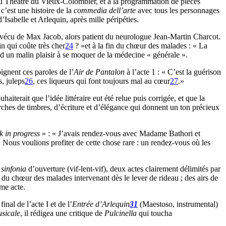
 Théâtre du Vieux-Colombier, et à la programmation de pièces
c’est une histoire de la
commedia dell’arte
avec tous les personnages
sabelle et Arlequin, après mille péripéties.
 vécu de Max Jacob, alors patient du neurologue Jean-Martin Charcot.
n qui coûte très cher
24
? »et à la fin du chœur des malades : « La
rend un malin plaisir à se moquer de la médecine « générale ».
gnent ces paroles de l’
Air de Pantalon
à l’acte 1 : « C’est la guérison
, juleps
26
, ces liqueurs qui font toujours mal au cœur
27
.»
terait que l’idée littéraire eut été relue puis corrigée, et que la
erches de timbres, d’écriture et d’élégance qui donnent un ton précieux
k in progress
» : « J’avais rendez-vous avec Madame Bathori et
Nous voulions profiter de cette chose rare : un rendez-vous où les
e
sinfonia
d’ouverture (vif-lent-vif), deux actes clairement délimités par
, du chœur des malades intervenant dès le lever de rideau ; des airs de
me acte.
final de l’acte I et de l’
Entrée d’Arlequin
31
(Maestoso, instrumental)
sicale
, il rédigea une critique de
Pulcinella
qui toucha