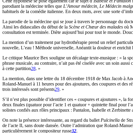
Cette hypothèse se pose également car le sujet d’
Isabelle et Pantalon
parodiant la médecine telles que
L’Amour médecin, Le Médecin malgr
habituels de la comédie italienne. En deux mots, avec une sorte d’imbr
La parodie de la médecine qui se joue à travers le personnage du doc
Ainsi les didascalies du début de la
Scène et Chœur des malades
où Ma
consultation est terminée. Diète aujourd’hui pour tout le monde. Douc
La mention d’un traitement par hydrothérapie prend un relief particu
nouvelle, L’eau ! Méthode universelle, Anéantit la douleur et enrichit
Le critique Maurice Bex souligne un décalage texte-musique : « la sponta
phrase musicale, au contraire, n’ait pas été ciselée avec un soin aussi
à cette partition
28
. »
La mention, dans une lettre du 18 décembre 1918 de Max Jacob à André
Roland-Manuel à 11 heures pour des ajoutures, des coupures et des rég
trois intéressés sont présents
29
. »
S’il n’est plus possible d’identifier ces « coupures et ajoutures », l
deux finales (quatuor pour l’acte 1 et quatuor + quintette final pour l’
solistes confiés aux rôles principaux : Pantalon, Isabelle et Zerbinette
On note la présence intéressante, au regard du ballet
Pulcinella
de Str
de l’acte II, sans doute dansée. Outre l’admiration que Roland-Manuel 
particulièrement le compositeur russe
32
.