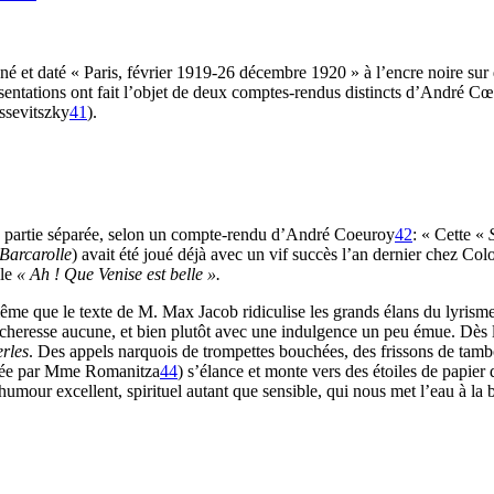
né et daté « Paris, février 1919-26 décembre 1920 » à l’encre noire sur 
entations ont fait l’objet de deux comptes-rendus distincts d’André 
ssevitszky
41
).
 partie séparée, selon un compte-rendu d’André Coeuroy
42
: « Cette «
Barcarolle
) avait été joué déjà avec un vif succès l’an dernier chez Co
lle
« Ah ! Que Venise est belle ».
ême que le texte de M. Max Jacob ridiculise les grands élans du lyrism
sécheresse aucune, et bien plutôt avec une indulgence un peu émue. Dès
rles
. Des appels narquois de trompettes bouchées, des frissons de tamb
antée par Mme Romanitza
44
) s’élance et monte vers des étoiles de papie
’humour excellent, spirituel autant que sensible, qui nous met l’eau à la