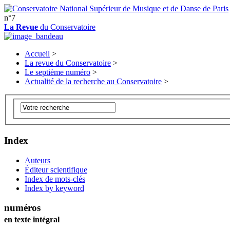
n°7
La Revue
du Conservatoire
Accueil
>
La revue du Conservatoire
>
Le septième numéro
>
Actualité de la recherche au Conservatoire
>
Index
Auteurs
Éditeur scientifique
Index de mots-clés
Index by keyword
numéros
en texte intégral