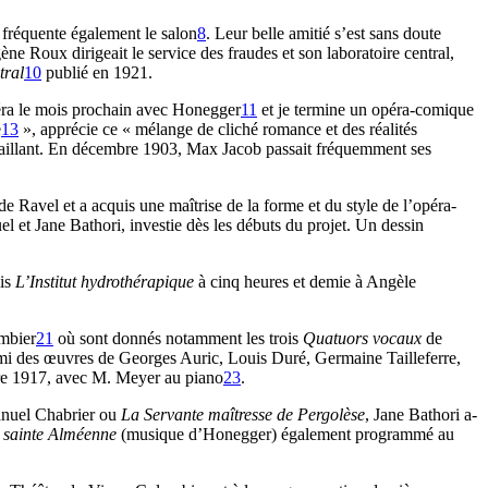
fréquente également le salon
8
. Leur belle amitié s’est sans doute
 Roux dirigeait le service des fraudes et son laboratoire central,
tral
10
publié en 1921.
éra le mois prochain avec Honegger
11
et je termine un opéra-comique
e
13
», apprécie ce « mélange de cliché romance et des réalités
aillant. En décembre 1903, Max Jacob passait fréquemment ses
de Ravel et a acquis une maîtrise de la forme et du style de l’opéra-
t Jane Bathori, investie dès les débuts du projet. Un dessin
lis
L’Institut hydrothérapique
à cinq heures et demie à Angèle
mbier
21
où sont donnés notamment les trois
Quatuors vocaux
de
 des œuvres de Georges Auric, Louis Duré, Germaine Tailleferre,
e 1917, avec M. Meyer au piano
23
.
uel Chabrier ou
La Servante maîtresse de Pergolèse
, Jane Bathori a-
 sainte Alméenne
(musique d’Honegger) également programmé au