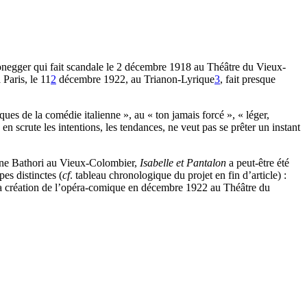
egger qui fait scandale le 2 décembre 1918 au Théâtre du Vieux-
Paris, le 11
2
décembre 1922, au Trianon-Lyrique
3
, fait presque
ques de la comédie italienne », au « ton jamais forcé », « léger,
 en scrute les intentions, les tendances, ne veut pas se prêter un instant
Jane Bathori au Vieux-Colombier,
Isabelle et Pantalon
a peut-être été
pes distinctes (
cf
. tableau chronologique du projet en fin d’article) :
 la création de l’opéra-comique en décembre 1922 au Théâtre du