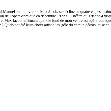
d-Manuel sur un livret de Max Jacob, se décline en quatre étapes distin
réation de l’opéra-comique en décembre 1922 au Théâtre du Trianon-Lyri
el et Max Jacob, affirmant que « le fond de mon ventre est opéra-com
e
? Quels ont été leurs choix artistiques (rôle du chœur, décors, mise en s