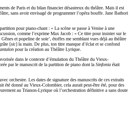
s de Paris et du bilan financier désastreux du théâtre. Mais il est
éâtre, sans avoir envisagé de programmer l’opéra bouffe. Jane Bathori
 partition pour piano-chant : « La scène se passe à Venise à une
 discussion, comme l’exprime Max Jacob : « Ce titre pour insister sur le
e Gênes et popeline de soie’, étoffes me semblant vues déjà au théâtre
râte [
sic
] la main. De plus, ton titre manque d’éclat et se confond
Pantalon
pour la création au Théâtre Lyrique.
favorisée dans le contexte d’émulation du Théâtre du Vieux-
rée par le manuscrit de la partition de piano dont la
Sinfonia
était
vec orchestre. Les dates de signature des manuscrits de ces extraits
it été donné au Vieux-Colombier, cela aurait peut-être été, pour des
ieurement au Trianon-Lyrique où l’orchestration définitive a sans doute