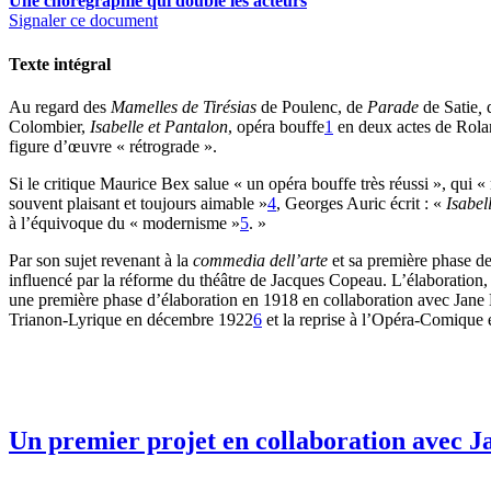
Une chorégraphie qui double les acteurs
Signaler ce document
Texte intégral
Au regard des
Mamelles de Tirésias
de Poulenc, de
Parade
de Satie
,
Colombier,
Isabelle et Pantalon
, opéra bouffe
1
en deux actes de Rolan
figure d’œuvre « rétrograde ».
Si le critique Maurice Bex salue « un opéra bouffe très réussi », qui «
souvent plaisant et toujours aimable »
4
, Georges Auric écrit : «
Isabel
à l’équivoque du « modernisme »
5
. »
Par son sujet revenant à la
commedia dell’arte
et sa première phase d
influencé par la réforme du théâtre de Jacques Copeau. L’élaboration, l
une première phase d’élaboration en 1918 en collaboration avec Jane 
Trianon-Lyrique en décembre 1922
6
et la reprise à l’Opéra-Comique
Un premier projet en collaboration avec J