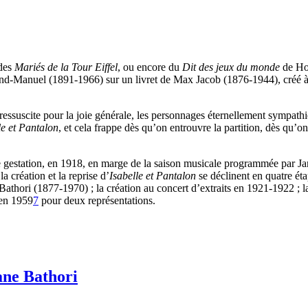
des
Mariés de la Tour Eiffel
, ou encore du
Dit des jeux du monde
de Hon
d-Manuel (1891-1966) sur un livret de Max Jacob (1876-1944), créé à 
 ressuscite pour la joie générale, les personnages éternellement sympathi
le et Pantalon
, et cela frappe dès qu’on entrouvre la partition, dès qu’on
e gestation, en 1918, en marge de la saison musicale programmée par 
a création et la reprise d’
Isabelle et Pantalon
se déclinent en quatre éta
Bathori (1877-1970) ; la création au concert d’extraits en 1921-1922 ;
 en 1959
7
pour deux représentations.
ane Bathori