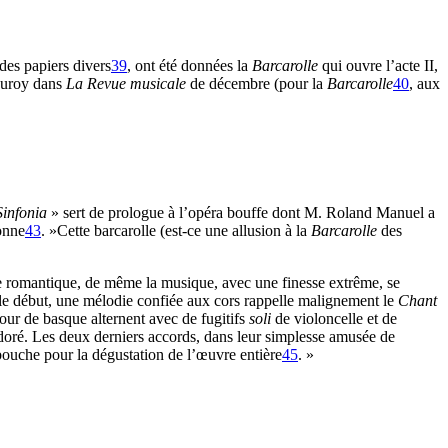
des papiers divers
39
, ont été données la
Barcarolle
qui ouvre l’acte II,
Cœuroy dans
La
Revue musicale
de décembre (pour la
Barcarolle
40
, aux
Sinfonia
» sert de prologue à l’opéra bouffe dont M. Roland Manuel a
lonne
43
. »Cette barcarolle (est-ce une allusion à la
Barcarolle
des
e romantique, de même la musique, avec une finesse extrême, se
 le début, une mélodie confiée aux cors rappelle malignement le
Chant
our de basque alternent avec de fugitifs
soli
de violoncelle et de
r doré. Les deux derniers accords, dans leur simplesse amusée de
 bouche pour la dégustation de l’œuvre entière
45
. »