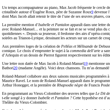
Un temps accompagnateur au piano, Max Jacob fréquente le cercle des
cristallisée autour d’Eugène Roux, père de Suzanne Roux
9
devenue l’
dont Max Jacob allait retenir le titre de l’une de ses œuvres phares, c
La première mention d’
Isabelle et Pantalon
apparaît dans une lettre
avec Roland-Manuel… et la peinture ne se fait et ne se vend plus du 
quotidiennes ». Depuis sa jeunesse, il fredonne des airs d’opéra-comi
soirées au Trianon-Lyrique, dessinant les acteurs sur un carnet de croq
Aux premières loges de la création de
Pelléas et Mélisande
de Debuss
comique. Le choix d’emprunter le sujet à la
commedia dell’arte
a sans
d’Arlequin et un dessin de Pierrot figurent respectivement sur les édi
Une lettre non datée de Max Jacob à Roland-Manuel
19
mentionne une 
Bathori
20
(madame Angèle). Voici deux chansons. Tu m’as demandé auss
Roland-Manuel collabore aux deux saisons musicales programmées à 
Maurice Ravel. Le nom de Roland-Manuel apparaît dans le programme
Arthur Honegger, et la première de
Rhapsodie nègre
de Francis Poul
En programmant au Vieux-Colombier des œuvres telles que
Le Dit d
t-elle songé à y donner
Isabelle et Pantalon ?
Cette hypothèse est d’au
Théâtre du Vieux-Colombier.