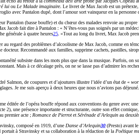
fait écho au retour à la
commedia dell’arte
prôné par Jacques Copeau au
é lui
ou
Le Malade imaginaire.
Le livret de Max Jacob est un prétexte, 
oglio avec Pantalon dupé, dont l’amour sort vainqueur en la personne d’I
teur Pantalon (basse bouffe) et du chœur des malades renvoie au propre
x Jacob fait dire à Pantalon : « N’êtes-vous pas soignés par un médeci
he générale à quatre heures
25
. »Tout au long du livret, Max Jacob p
lier au regard des problèmes d’alcoolisme de Max Jacob, comme en témoi
 le docteur. Recommandé aux familles, supprime cachets, pastilles, sirops
néité subsiste dans les mots plus que dans la musique. Parfois, on souhai
 constant. Mais à ce décalage près, on ne se lasse pas d’admirer les rech
 Salmon, de coupures et d’ajoutures illustre l’idée d’un état de «
wor
lages. Je me suis aperçu à deux heures que nous n’avions pas déjeuné. 
a forme éditée de l’opéra bouffe répond aux conventions du genre avec un
acte 2), une présence importante et structurante, outre son effet comique
 au premier acte ;
Romance de Pierrot
et
Sérénade
d’Arlequin
au deuxiè
avinsky, composé en 1919, d’une
Danse d’Arlequin
30
(Presto) avant le 
portait à Stravinsky et sa collaboration à la rédaction de la
Poétique mu