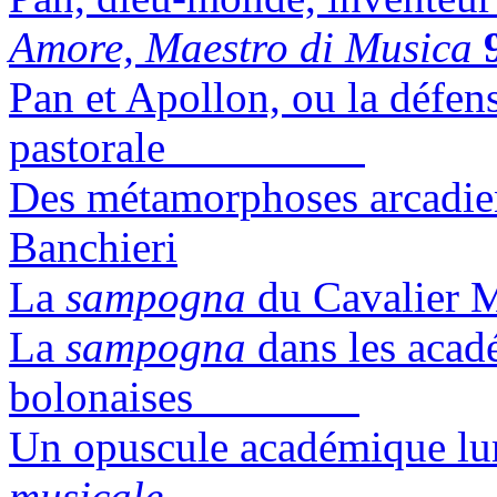
Amore, Maestro di Musica
Pan et Apollon, ou la défens
pastorale
Des métamorphoses arcadi
Banchieri
La
sampogna
du Cava
La
sampogna
dans les acad
bolonaises
Un opuscule académique l
musicale