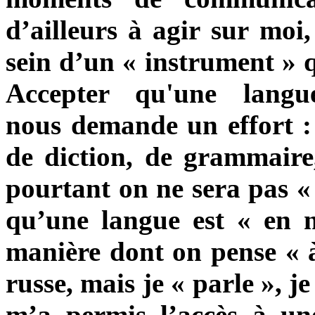
d’ailleurs à agir
sur moi,
sein d’un
«
instrument
»
A
ccepter qu'une langu
nous
demande un effort : 
de diction, de grammaire,
pourtant on ne sera pas « 
qu’une langue est
«
en 
manière dont on pense « à 
russe, mais je
«
parle
»
, j
m’a permis l’accès à une