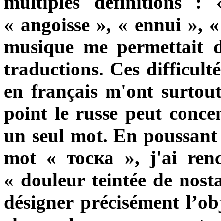
multiples définitions :
« angoisse », « ennui », 
musique me permettait de
traductions. Ces difficult
en français m'ont surtou
point le russe peut concen
un seul mot. En poussant 
mot
« тоска »
, j'ai ren
« douleur teintée de nosta
désigner
précisément
l’obj