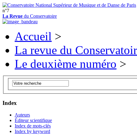
n°7
La Revue
du Conservatoire
Accueil
>
La revue du Conservatoi
Le deuxième numéro
>
Index
Auteurs
Éditeur scientifique
Index de mots-clés
Index by keyword