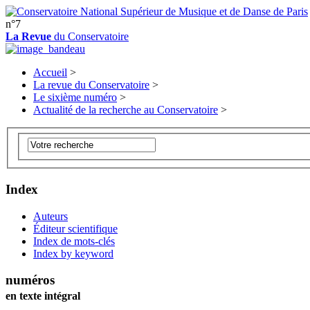
n°7
La Revue
du Conservatoire
Accueil
>
La revue du Conservatoire
>
Le sixième numéro
>
Actualité de la recherche au Conservatoire
>
Index
Auteurs
Éditeur scientifique
Index de mots-clés
Index by keyword
numéros
en texte intégral