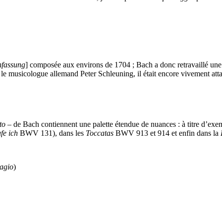
hfassung
] composée aux environs de 1704 ; Bach a donc retravaillé une p
le musicologue allemand Peter Schleuning, il était encore vivement atta
to
– de Bach contiennent une palette étendue de nuances : à titre d’exe
fe ich
BWV 131), dans les
Toccatas
BWV 913 et 914 et enfin dans la
agio
)