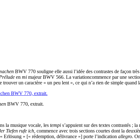
 machen
BWV 770 souligne elle aussi l’idée des contrastes de façon très f
Prélude
en
mi
majeur BWV 566. La variationcommence par une secti
de trouver un caractère « un peu lent », ce qui n’a rien de simple quand 
hen
BWV 770, extrait.
ns la musique vocale, les
tempi
s’appuient sur des textes contrastés ; l
er Tiefen rufe ich,
commence avec trois sections courtes dont la deuxièm
ot « Erlösung » [« rédemption, délivrance »] porte l’indication
allegro
. On