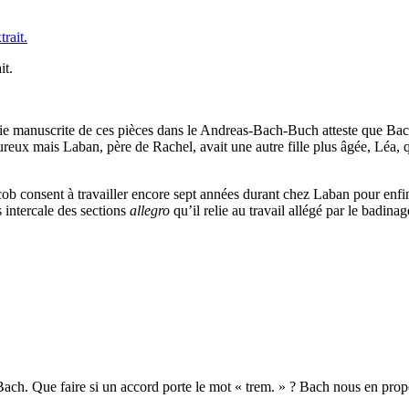
it.
ie manuscrite de ces pièces dans le Andreas-Bach-Buch atteste que Bac
ux mais Laban, père de Rachel, avait une autre fille plus âgée, Léa, qu’i
cob consent à travailler encore sept années durant chez Laban pour enfin
s intercale des sections
allegro
qu’il relie au travail allégé par le badina
ch. Que faire si un accord porte le mot « trem. » ? Bach nous en propo