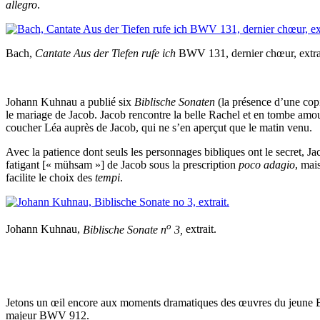
allegro
.
Bach,
Cantate
Aus der Tiefen rufe ich
BWV 131, dernier chœur, extra
Johann Kuhnau a publié six
Biblische Sonaten
(la présence d’une cop
le mariage de Jacob. Jacob rencontre la belle Rachel et en tombe amoure
coucher Léa auprès de Jacob, qui ne s’en aperçut que le matin venu.
Avec la patience dont seuls les personnages bibliques ont le secret, Ja
fatigant [« mühsam »] de Jacob sous la prescription
poco adagio
, mai
facilite le choix des
tempi
.
o
Johann Kuhnau,
Biblische Sonate n
3,
extrait.
Jetons un œil encore aux moments dramatiques des œuvres du jeune Ba
majeur BWV 912.