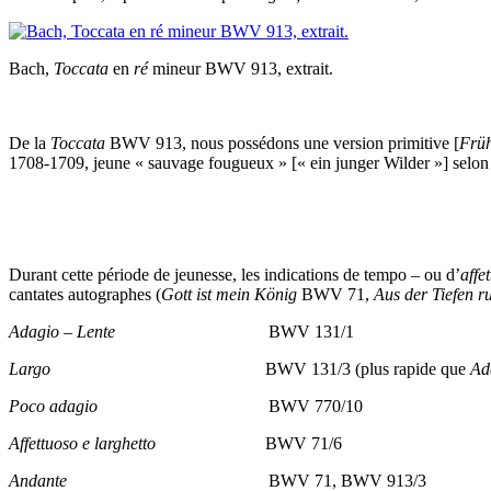
Bach,
Toccata
en
ré
mineur BWV 913, extrait.
De la
Toccata
BWV 913, nous possédons une version primitive [
Frü
1708-1709, jeune « sauvage fougueux » [« ein junger Wilder »] selon 
Durant cette période de jeunesse, les indications de tempo – ou d’
affet
cantates autographes (
Gott ist mein König
BWV 71,
Aus der Tiefen ru
Adagio – Lente
BWV 131/1
Largo
BWV 131/3 (plus rapide que
Ad
Poco adagio
BWV 770/10
Affettuoso e larghetto
BWV 71/6
Andante
BWV 71, BWV 913/3