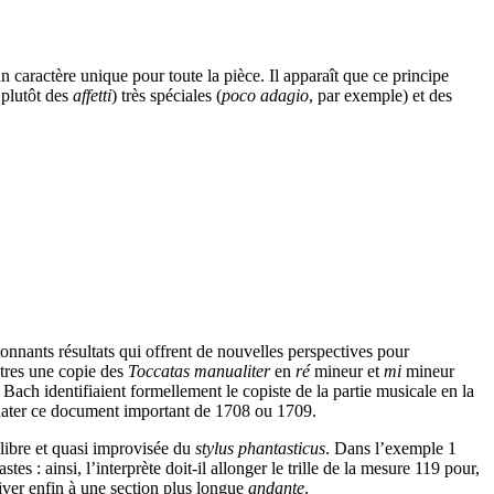
n caractère unique pour toute la pièce. Il apparaît que ce principe
 plutôt des
affetti
) très spéciales (
poco adagio
, par exemple) et des
nnants résultats qui offrent de nouvelles perspectives pour
utres une copie des
Toccatas manualiter
en
ré
mineur et
mi
mineur
ch identifiaient formellement le copiste de la partie musicale en la
 dater ce document important de 1708 ou 1709.
 libre et quasi improvisée du
stylus phantasticus
. Dans l’exemple 1
es : ainsi, l’interprète doit-il allonger le trille de la mesure 119 pour,
iver enfin à une section plus longue
andante
.