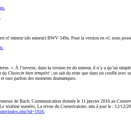
.
 en
ré
mineur (
do
mineur) BWV 549a. Pour la version en
ré
, nous poss
rem. ». À l’inverse, dans la version en
do
mineur, il n’y a qu’un simple
t du
Clavecin bien tempéré
; on sait du reste que dans un conflit avec un
es et oser parfois des moments dramatiques.
e jeunesse de Bach. Communication donnée le 11 janvier 2016 au Conser
, Le sixième numéro, La revue du Conservatoire, mis à jour le : 12/12/
/lodel/index.php?id=1926
.