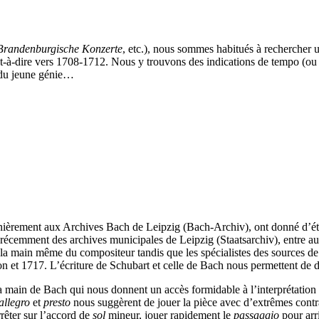
Brandenburgische Konzerte
, etc.), nous sommes habitués à rechercher u
t-à-dire vers 1708-1712. Nous y trouvons des indications de tempo (ou
s du jeune génie…
ernièrement aux Archives Bach de Leipzig (Bach-Archiv), ont donné d’éto
 récemment des archives municipales de Leipzig (Staatsarchiv), entre a
 main même du compositeur tandis que les spécialistes des sources de Ba
n et 1717. L’écriture de Schubart et celle de Bach nous permettent de
la main de Bach qui nous donnent un accès formidable à l’interprétation
allegro
et
presto
nous suggèrent de jouer la pièce avec d’extrêmes contrast
rrêter sur l’accord de
sol
mineur, jouer rapidement le
passaggio
pour arr