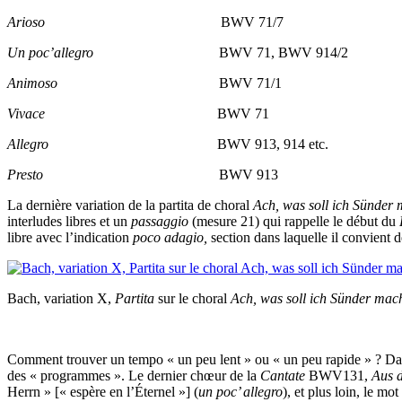
Arioso
BWV 71/7
Un poc’allegro
BWV 71, BWV 914/2
Animoso
BWV 71/1
Vivace
BWV 71
Allegro
BWV 913, 914 etc.
Presto
BWV 913
La dernière variation de la partita de choral
Ach, was soll ich Sünder
interludes libres et un
passaggio
(mesure 21) qui rappelle le début du
libre avec l’indication
poco adagio,
section dans laquelle il convient 
Bach, variation X,
Partita
sur le choral
Ach, was soll ich Sünder mac
Comment trouver un tempo « un peu lent » ou « un peu rapide » ? Da
des « programmes ». Le dernier chœur de la
Cantate
BWV131,
Aus d
Herrn » [« espère en l’Éternel »] (
un poc’ allegro
), et plus loin, le m