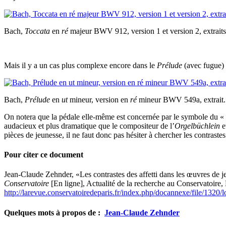
Bach,
Toccata
en
ré
majeur BWV 912, version 1 et version 2, extraits
Mais il y a un cas plus complexe encore dans le
Prélude
(avec fugue)
Bach,
Prélude
en
ut
mineur, version en
ré
mineur BWV 549a, extrait.
On notera que la pédale elle-même est concernée par le symbole du « t
audacieux et plus dramatique que le compositeur de l’
Orgelbüchlein
e
pièces de jeunesse, il ne faut donc pas hésiter à chercher les contrast
Pour citer ce document
Jean-Claude
Zehnder
, «Les contrastes des affetti dans les œuvres d
Conservatoire
[En ligne], Actualité de la recherche au Conservatoire
http://larevue.conservatoiredeparis.fr/index.php/docannexe/file/1320
Quelques mots à propos de :
Jean-Claude
Zehnder