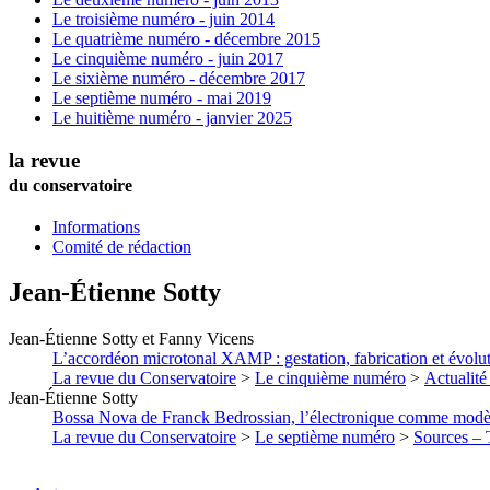
Le troisième numéro - juin 2014
Le quatrième numéro - décembre 2015
Le cinquième numéro - juin 2017
Le sixième numéro - décembre 2017
Le septième numéro - mai 2019
Le huitième numéro - janvier 2025
la revue
du conservatoire
Informations
Comité de rédaction
Jean-Étienne
Sotty
Jean-Étienne
Sotty
et
Fanny
Vicens
L’accordéon microtonal XAMP : gestation, fabrication et évolu
La revue du Conservatoire
>
Le cinquième numéro
>
Actualité
Jean-Étienne
Sotty
Bossa Nova de Franck Bedrossian, l’électronique comme modè
La revue du Conservatoire
>
Le septième numéro
>
Sources – T