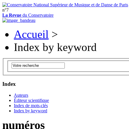
n°7
La Revue
du Conservatoire
Accueil
>
Index by keyword
Index
Auteurs
Éditeur scientifique
Index de mots-clés
Index by keyword
numéros