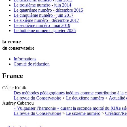
Le troisième numéro - juin 2014
Le quatrième numéro - décembre 2015
Le cinquième numéro - juin 2017
Le sixième numéro - décembre 2017
Le septième numéro - mai 2019
Le huitième numéro - janvier 2025
la revue
du conservatoire
Informations
Comité de rédaction
France
Cécile
Kubik
Des méthodes pédagogiques inédites comme contribution à la con
La revue du Conservatoire
>
Le deuxième numéro
>
Actualité 
Audrey
Cabarrou
« Vulgariser l’harmonie » durant la seconde moitié du XIXe si
La revue du Conservatoire
>
Le sixième numéro
>
Création/Re