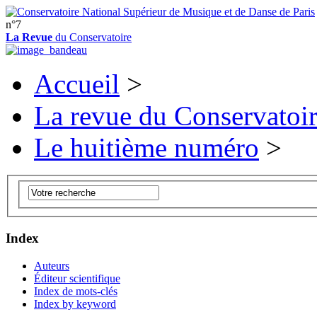
n°7
La Revue
du Conservatoire
Accueil
>
La revue du Conservatoi
Le huitième numéro
>
Index
Auteurs
Éditeur scientifique
Index de mots-clés
Index by keyword