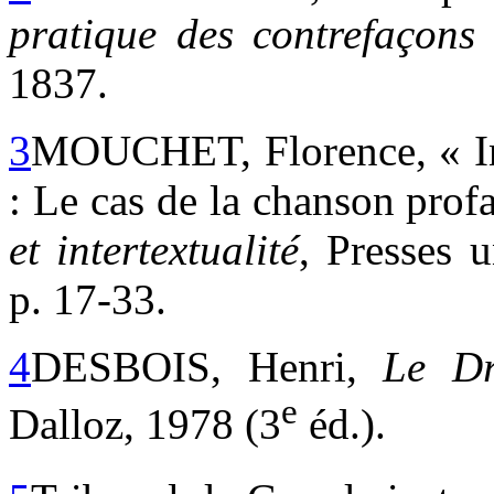
pratique des contrefaçons
1837.
3
MOUCHET, Florence, « Inte
: Le cas de la chanson pro
et intertextualité
, Presses 
p. 17-33.
4
DESBOIS, Henri,
Le Dr
e
Dalloz, 1978 (3
éd.).