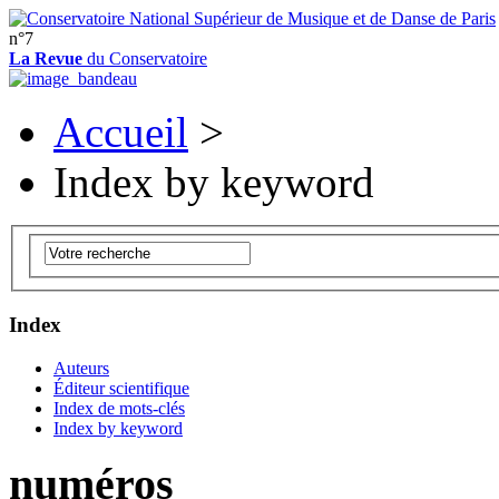
n°7
La Revue
du Conservatoire
Accueil
>
Index by keyword
Index
Auteurs
Éditeur scientifique
Index de mots-clés
Index by keyword
numéros