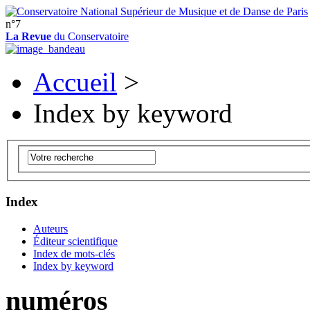
n°7
La Revue
du Conservatoire
Accueil
>
Index by keyword
Index
Auteurs
Éditeur scientifique
Index de mots-clés
Index by keyword
numéros